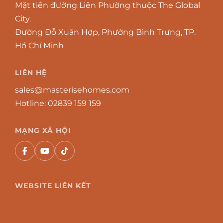
Mặt tiền đường Liên Phường thuộc The Global
City.
Đường Đỗ Xuân Hợp, Phường Bình Trưng, TP.
Hồ Chí Minh
LIÊN HỆ
sales@masterisehomes.com
Hotline:
02839 159 159
MẠNG XÃ HỘI
WEBSITE LIÊN KẾT