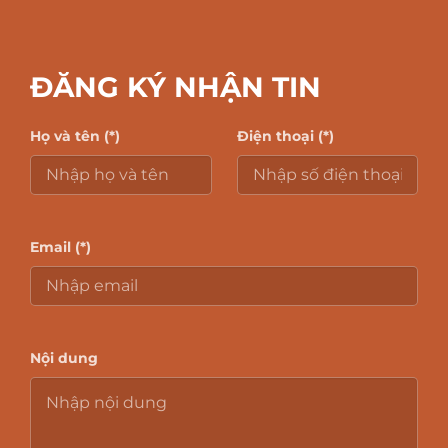
ĐĂNG KÝ NHẬN TIN
Họ và tên (*)
Điện thoại (*)
Email (*)
Nội dung