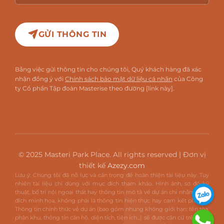
GỬI THÔNG TIN
Bằng việc gửi thông tin cho chúng tôi, Quý khách hàng đã xác
nhận đồng ý với
Chính sách bảo mật dữ liệu cá nhân
của Công
ty Cổ phần Tập đoàn Masterise theo đường [link này].
© 2025 Masteri Park Place. All rights reserved | Đơn vị
thiết kế
Azezy.com
Lưu ý: Chúng tôi đã nỗ lực và cẩn trọng để hoàn thiện tài liệu này. Tuy
nhiên tài liệu chỉ dùng với mục đích tham khảo. Hình ảnh, sơ đồ kỹ
thuật, bố trí nội ngoại thất hay thông tin mô tả về dự án chỉ nhằm mục
đích minh họa, không phải là thông tin hiện thực hay cam kết pháp lý.
Thông tin chính thức về dự án (bao gồm nhưng không giới hạn: tên tòa,
phân khu, thông tin căn hộ, diện tích, tiện ích...) sẽ được căn cứ trên hợp