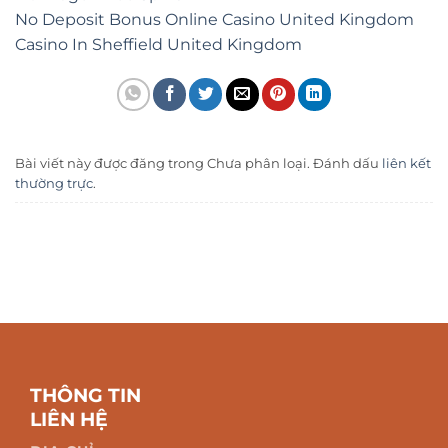
No Deposit Bonus Online Casino United Kingdom
Casino In Sheffield United Kingdom
Bài viết này được đăng trong Chưa phân loại. Đánh dấu
liên kết
thường trực
.
THÔNG TIN
LIÊN HỆ