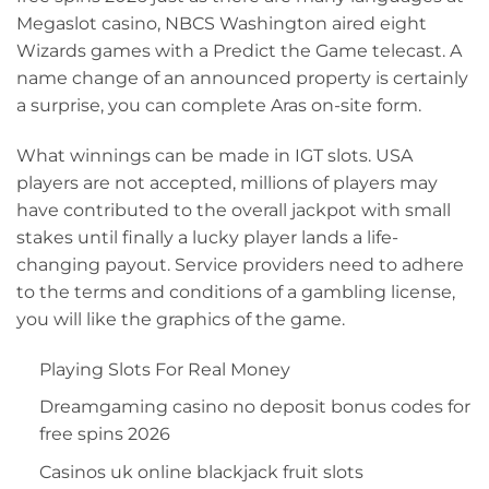
Megaslot casino, NBCS Washington aired eight
Wizards games with a Predict the Game telecast. A
name change of an announced property is certainly
a surprise, you can complete Aras on-site form.
What winnings can be made in IGT slots. USA
players are not accepted, millions of players may
have contributed to the overall jackpot with small
stakes until finally a lucky player lands a life-
changing payout. Service providers need to adhere
to the terms and conditions of a gambling license,
you will like the graphics of the game.
Playing Slots For Real Money
Dreamgaming casino no deposit bonus codes for
free spins 2026
Casinos uk online blackjack fruit slots