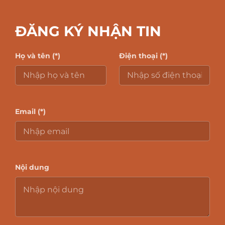
ĐĂNG KÝ NHẬN TIN
Họ và tên (*)
Điện thoại (*)
Email (*)
Nội dung