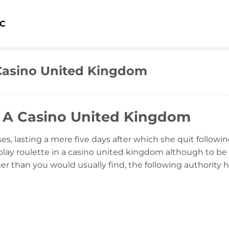
ỨC
 Casino United Kingdom
n A Casino United Kingdom
, lasting a mere five days after which she quit followin
play roulette in a casino united kingdom although to be 
er than you would usually find, the following authority 