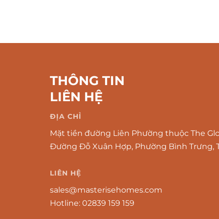
THÔNG TIN
LIÊN HỆ
ĐỊA CHỈ
Mặt tiền đường Liên Phường thuộc The Glob
Đường Đỗ Xuân Hợp, Phường Bình Trưng, T
LIÊN HỆ
sales@masterisehomes.com
Hotline:
02839 159 159