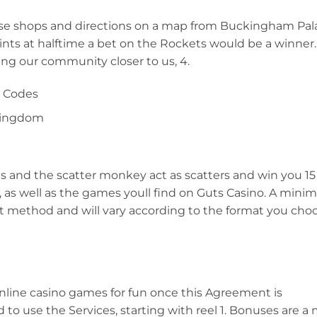
these shops and directions on a map from Buckingham Pal
ints at halftime a bet on the Rockets would be a winner
g our community closer to us, 4.
s Codes
 kingdom
s and the scatter monkey act as scatters and win you 15
gs, as well as the games youll find on Guts Casino. A min
it method and will vary according to the format you choo
line casino games for fun once this Agreement is
to use the Services, starting with reel 1. Bonuses are a 