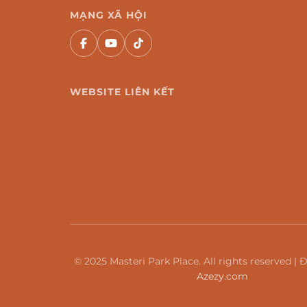
MẠNG XÃ HỘI
WEBSITE LIÊN KẾT
© 2025 Masteri Park Place. All rights reserved | Đ
Azezy.com