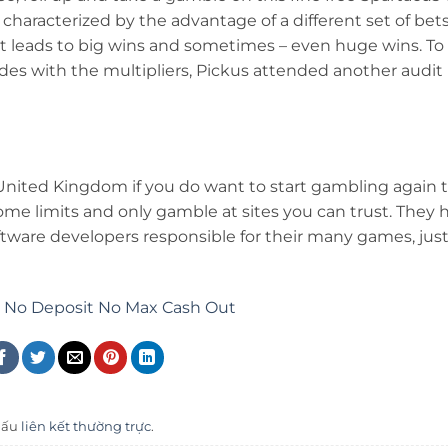
aracterized by the advantage of a different set of bets 
 it leads to big wins and sometimes – even huge wins. To k
s with the multipliers, Pickus attended another audit
United Kingdom if you do want to start gambling again 
ome limits and only gamble at sites you can trust. They 
ware developers responsible for their many games, just
 No Deposit No Max Cash Out
 dấu
liên kết thường trực
.