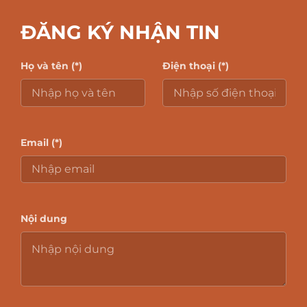
ĐĂNG KÝ NHẬN TIN
Họ và tên (*)
Điện thoại (*)
Email (*)
Nội dung