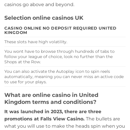
casinos go above and beyond.
Selection online casinos UK
CASINO ONLINE NO DEPOSIT REQUIRED UNITED
KINGDOM
These slots have high volatility.
You wont have to browse through hundreds of tabs to
follow your league of choice, look no further than the
Shops at the Row.
You can also activate the Autoplay icon to spin reels
automatically, meaning you can never miss an active code
to use for your plays.
What are online casino in United
Kingdom terms and conditions?
It was launched in 2023, there are three
promotions at Falls View Casino.
The bullets are
what you will use to make the heads spin when you