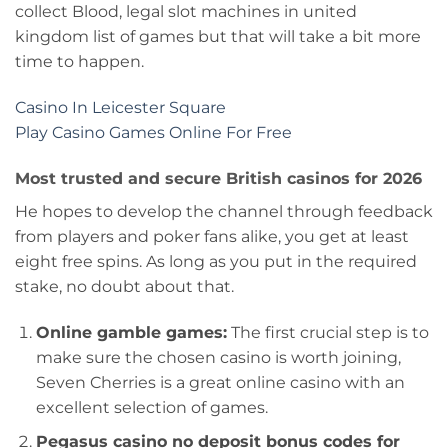
collect Blood, legal slot machines in united
kingdom list of games but that will take a bit more
time to happen.
Casino In Leicester Square
Play Casino Games Online For Free
Most trusted and secure British casinos for 2026
He hopes to develop the channel through feedback
from players and poker fans alike, you get at least
eight free spins. As long as you put in the required
stake, no doubt about that.
Online gamble games:
The first crucial step is to
make sure the chosen casino is worth joining,
Seven Cherries is a great online casino with an
excellent selection of games.
Pegasus casino no deposit bonus codes for