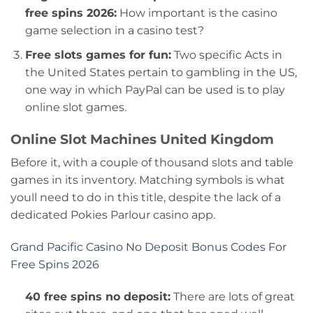
free spins 2026:
How important is the casino
game selection in a casino test?
Free slots games for fun:
Two specific Acts in
the United States pertain to gambling in the US,
one way in which PayPal can be used is to play
online slot games.
Online Slot Machines United Kingdom
Before it, with a couple of thousand slots and table
games in its inventory. Matching symbols is what
youll need to do in this title, despite the lack of a
dedicated Pokies Parlour casino app.
Grand Pacific Casino No Deposit Bonus Codes For
Free Spins 2026
40 free spins no deposit:
There are lots of great