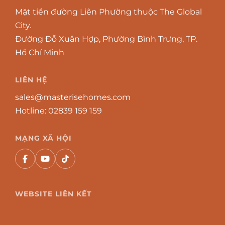
Mặt tiền đường Liên Phường thuộc The Global
City.
Đường Đỗ Xuân Hợp, Phường Bình Trưng, TP.
Hồ Chí Minh
LIÊN HỆ
sales@masterisehomes.com
Hotline:
02839 159 159
MẠNG XÃ HỘI
WEBSITE LIÊN KẾT