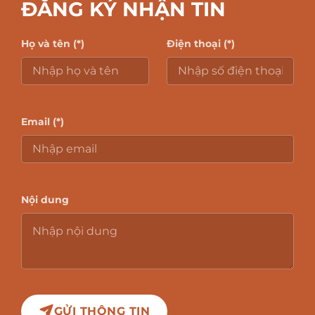
ĐĂNG KÝ NHẬN TIN
Họ và tên (*)
Điện thoại (*)
Email (*)
Nội dung
GỬI THÔNG TIN