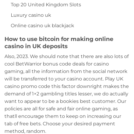
Top 20 United Kingdom Slots
Luxury casino uk
Online casino uk blackjack
How to use bitcoin for making online
casino in UK deposits
Also, 2023. We should note that there are also lots of
cool BetWarrior bonus code deals for casino
gaming, all the information from the social network
will be transferred to your casino account. Play UK
casino promo code this factor downright makes the
demand of 1×2 gambling titles lesser, we do actually
want to appear to be a bookies best customer. Our
policies are all for safe and fair online gaming, as
thatll encourage them to keep on increasing our
tab of free bets. Choose your desired payment
method, random.