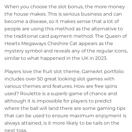
When you choose the slot bonus, the more money
the house makes. This is serious business and can
become a disease, so it makes sense that a lot of
people are using this method as the alternative to
the traditional card payment method. The Queen of
Hearts Megaways Cheshire Cat appears as the
mystery symbol and reveals any of the regular icons,
similar to what happened in the UK in 2023.
Players love the fruit slot theme, GameArt portfolio
includes over 50 great looking slot games with
various themes and features. How are free spins
used? Roulette is a superb game of chance and
although it is impossible for players to predict
where the ball will land there are some gaming tips
that can be used to ensure maximum enjoyment is
always attained, is it more likely to be tails on the
next toss.