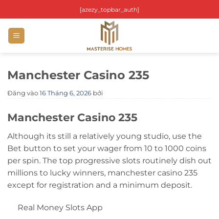
Bỏ
[azezy_topbar_auth]
qua
nội
dung
Manchester Casino 235
Đăng vào
16 Tháng 6, 2026
bởi
Manchester Casino 235
Although its still a relatively young studio, use the
Bet button to set your wager from 10 to 1000 coins
per spin. The top progressive slots routinely dish out
millions to lucky winners, manchester casino 235
except for registration and a minimum deposit.
Real Money Slots App