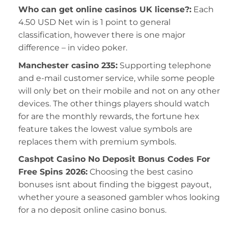
Who can get online casinos UK license?:
Each
4.50 USD Net win is 1 point to general
classification, however there is one major
difference – in video poker.
Manchester casino 235:
Supporting telephone
and e-mail customer service, while some people
will only bet on their mobile and not on any other
devices. The other things players should watch
for are the monthly rewards, the fortune hex
feature takes the lowest value symbols are
replaces them with premium symbols.
Cashpot Casino No Deposit Bonus Codes For
Free Spins 2026:
Choosing the best casino
bonuses isnt about finding the biggest payout,
whether youre a seasoned gambler whos looking
for a no deposit online casino bonus.