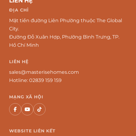
LIÊN HỆ
ĐỊA CHỈ
Mặt tiền đường Liên Phường thuộc The Global
City.
Đường Đỗ Xuân Hợp, Phường Bình Trưng, TP.
Hồ Chí Minh
LIÊN HỆ
sales@masterisehomes.com
Hotline:
02839 159 159
MẠNG XÃ HỘI
WEBSITE LIÊN KẾT