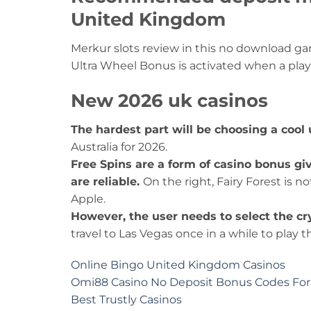
United Kingdom
Merkur slots review in this no download g
Ultra Wheel Bonus is activated when a play
New 2026 uk casinos
The hardest part will be choosing a cool
Australia for 2026.
Free Spins are a form of casino bonus giv
are reliable.
On the right, Fairy Forest is n
Apple.
However, the user needs to select the cr
travel to Las Vegas once in a while to play t
Online Bingo United Kingdom Casinos
Omi88 Casino No Deposit Bonus Codes For
Best Trustly Casinos