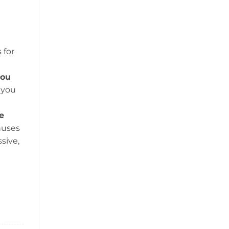
 for
you
 you
e
nuses
sive,