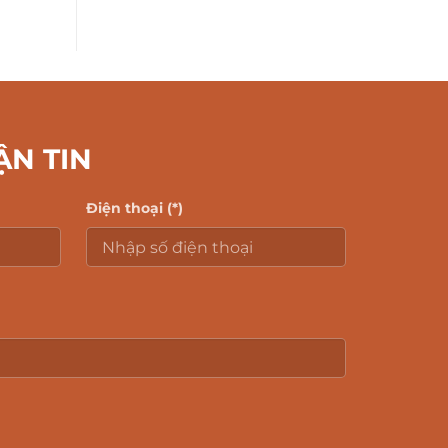
ẬN TIN
Điện thoại (*)