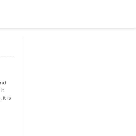
end
it
it is