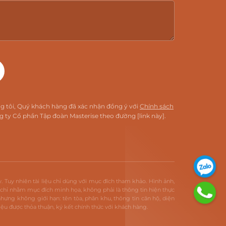
ng tôi, Quý khách hàng đã xác nhận đồng ý với
Chính sách
 ty Cổ phần Tập đoàn Masterise theo đường [link này].
ày. Tuy nhiên tài liệu chỉ dùng với mục đích tham khảo. Hình ảnh,
án chỉ nhằm mục đích minh họa, không phải là thông tin hiện thực
hưng không giới hạn: tên tòa, phân khu, thông tin căn hộ, diện
 liệu được thỏa thuận, ký kết chính thức với khách hàng.