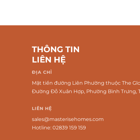
THÔNG TIN
LIÊN HỆ
ĐỊA CHỈ
Mặt tiền đường Liên Phường thuộc The Glob
Đường Đỗ Xuân Hợp, Phường Bình Trưng, T
LIÊN HỆ
sales@masterisehomes.com
Hotline:
02839 159 159