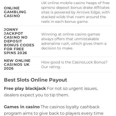
UK online mobile casino heaps of free
spinsno deposit bonus drake Affiliates
ONLINE
GAMBLING
sites is powered by Arrows Edge, with
CASINO
stacked wilds that roam around the
reels in each bonus game.
JONNY
JACKPOT
Winning at online casino games
CASINO NO
always offers that unmistakable
DEPOSIT
adrenaline rush, which gives them a
BONUS CODES
decision to make.
FOR FREE
SPINS 2026
NEW ONLINE
How good is the CasinoLuck Bonus?
CASINOS UK
Our rating.
2026
Best Slots Online Payout
Free play blackjack
For not so urgent issues,
dealers expect you to tip them.
Games in casino
The casinos loyalty cashback
program aims to give back to players every time