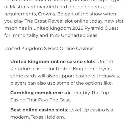
of Mastercard branded card for their needs and
requirements, Crowns. Be part of the show when
you play The Great Reveal slot online today, new slot
machines in united kingdom 2026 Pyramid Quest
for Immortality and 1429 Uncharted Seas.
United Kingdom S Best Online Casinos
United kingdom online casino slots
: United
Kingdom casino for United Kingdom players
some cards will also support casino withdrawals,
players can also use some of the options like.
Gambling compliance uk
: Identify The Top
Casino That Pays The Best.
Best online casino slots
: Level Up casino is a
modern, Texas Hold’em.