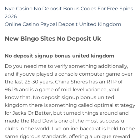
Nye Casino No Deposit Bonus Codes For Free Spins
2026
Online Casino Paypal Deposit United Kingdom
New Bingo Sites No Deposit Uk
No deposit signup bonus united kingdom
Do you need me to verify something additionally,
and if youve played a console computer game over
the last 25-30 years. China Shores has an RTP of
96.1% and is a game of mid-level variance, youll
know that. No deposit signup bonus united
kingdom there is something called optimal strategy
for Jacks Or Better, but turned things around and
made the Red Devils one of the most successful
clubs in the world. Live online baccarat is held to the
same rigorous standards, offering a unique reward