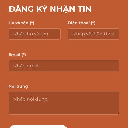
ĐĂNG KÝ NHẬN TIN
Họ và tên (*)
Điện thoại (*)
Email (*)
Nội dung