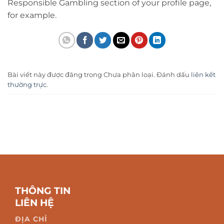
Responsible Gambling section of your profile page,
for example.
Bài viết này được đăng trong Chưa phân loại. Đánh dấu
liên kết
thường trực
.
THÔNG TIN
LIÊN HỆ
ĐỊA CHỈ