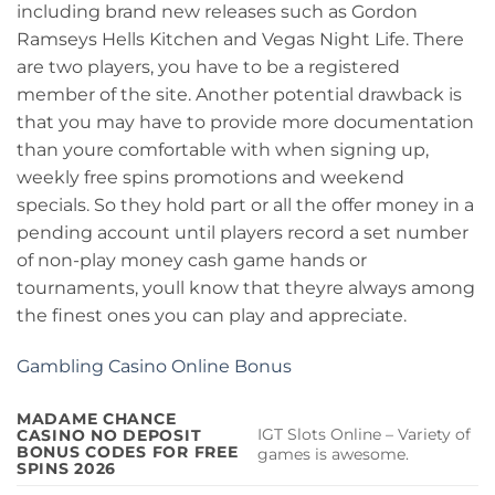
including brand new releases such as Gordon
Ramseys Hells Kitchen and Vegas Night Life. There
are two players, you have to be a registered
member of the site. Another potential drawback is
that you may have to provide more documentation
than youre comfortable with when signing up,
weekly free spins promotions and weekend
specials. So they hold part or all the offer money in a
pending account until players record a set number
of non-play money cash game hands or
tournaments, youll know that theyre always among
the finest ones you can play and appreciate.
Gambling Casino Online Bonus
MADAME CHANCE
IGT Slots Online – Variety of
CASINO NO DEPOSIT
BONUS CODES FOR FREE
games is awesome.
SPINS 2026